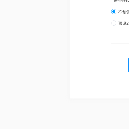
* 是否预
不预
预设