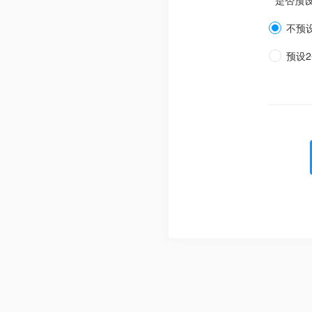
* 是否预
不预
预设