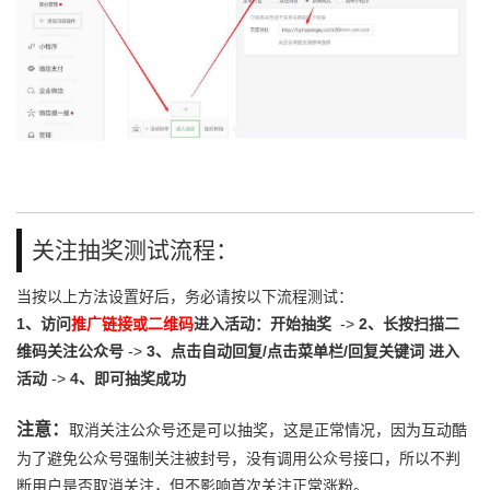
关注抽奖测试流程：
当按以上方法设置好后，务必请按以下流程测试：
1、访问
推广链接或二维码
进入
活动
：开始抽奖
->
2、长按扫描二
维码关注公众号
->
3、点击自动回复/点击菜单栏/回复关键词 进入
活动
->
4、即可抽奖成功
注意：
取消关注公众号还是可以抽奖，这是正常情况，因为互动酷
为了避免公众号强制关注被封号，没有调用公众号接口，所以不判
断用户是否取消关注，但不影响首次关注正常涨粉。