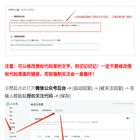
注意：可以修改授权代码里的文字，但切记切记！一定不要修改授
权代码里面的链接，否则强制关注会一直循环！
②然后
点此打开
微信公众号后台
->
[自动回复] -> [被关注回复] -> 在
输入框粘贴
授权关注代码 ->
[保存]