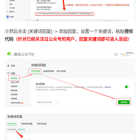
③然后点击 [关键词回复] -> 添加回复，设置一个关键词，粘贴
授权
代码
（针对已经关注过公众号的用户，回复关键词即可进入活动）