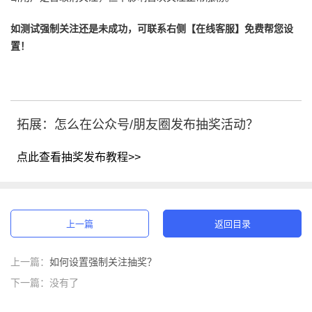
如测试强制关注还是未成功，可联系右侧【在线客服】免费帮您设
置！
拓展：怎么在公众号/朋友圈发布抽奖活动？
点此查看抽奖发布教程>>
上一篇
返回目录
上一篇：
如何设置强制关注抽奖？
下一篇：没有了